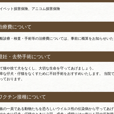
イペット損害保険、アニコム損害保険
治療費について
般診療・検査・手術等の治療費については、事前に概算をお知らせいた
避妊・去勢手術について
て猫や捨て犬をなくし、大切な生命を守ってあげましょう。
幸な仔犬・仔猫をなくすために不妊手術をおすすめいたします。 当院
っております。
ワクチン接種について
族の一員である動物たちを恐ろしいウイルス性の伝染病から守ってあげ
のために仔犬・仔猫のときに２回、成犬・成猫には一年に１回の追加接