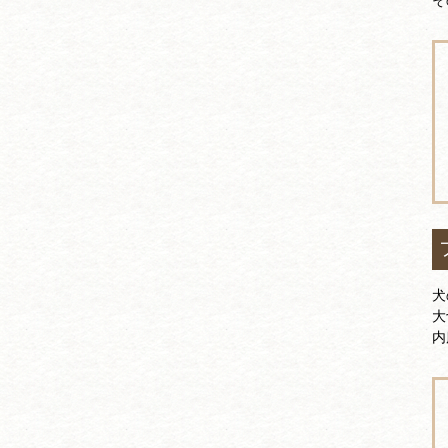
犬
大
内