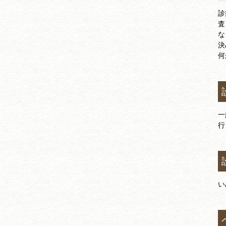
診
査
な
決
何
一
行
い