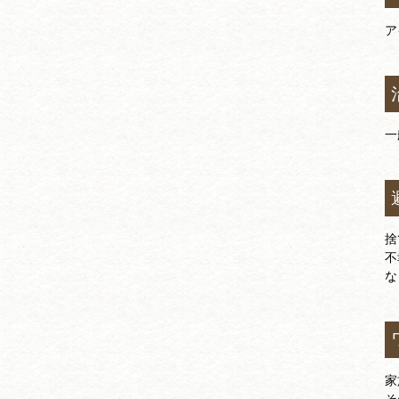
ア
一
捨
不
な
家
そ